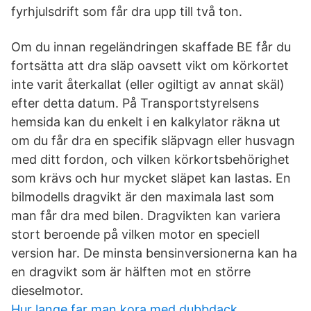
fyrhjulsdrift som får dra upp till två ton.
Om du innan regeländringen skaffade BE får du
fortsätta att dra släp oavsett vikt om körkortet
inte varit återkallat (eller ogiltigt av annat skäl)
efter detta datum. På Transportstyrelsens
hemsida kan du enkelt i en kalkylator räkna ut
om du får dra en specifik släpvagn eller husvagn
med ditt fordon, och vilken körkortsbehörighet
som krävs och hur mycket släpet kan lastas. En
bilmodells dragvikt är den maximala last som
man får dra med bilen. Dragvikten kan variera
stort beroende på vilken motor en speciell
version har. De minsta bensinversionerna kan ha
en dragvikt som är hälften mot en större
dieselmotor.
Hur lange far man kora med dubbdack